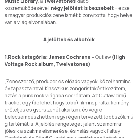
Music Library
, a
Twelvetones
kiadó
közreműködésével,
négy jelölést is bezsebelt
– ezzel
a magyar produkciós zene ismét bizonyította, hogy helye
van a világ élvonalában.
A jelöltek és alkotóik
1.Rock kategória: James Cochrane –
Outlaw
(High
Voltage Rock album, Twelvetones)
„Zeneszerző, producer és előadó vagyok, közel harminc
év tapasztalattal. Klasszikus zongoristaként kezdtem,
aztán a punk rock világába sodródtam. Az Outlaw című
tracket egy (de lehet hogy több) film inspirálta, kemény,
erőteljes és gyors zenét akartam, és végre
belecsempészhettem egy régen tervezett többszólamú
gitártémát is. A jelölés rengeteget jelent számomra:
jólesik a szakma elismerése, és hálás vagyok Faltay