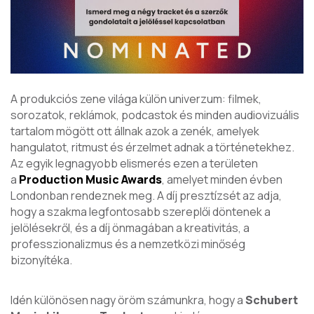
A produkciós zene világa külön univerzum: filmek,
sorozatok, reklámok, podcastok és minden audiovizuális
tartalom mögött ott állnak azok a zenék, amelyek
hangulatot, ritmust és érzelmet adnak a történetekhez.
Az egyik legnagyobb elismerés ezen a területen
a
Production Music Awards
, amelyet minden évben
Londonban rendeznek meg. A díj presztízsét az adja,
hogy a szakma legfontosabb szereplői döntenek a
jelölésekről, és a díj önmagában a kreativitás, a
professzionalizmus és a nemzetközi minőség
bizonyítéka.
Idén különösen nagy öröm számunkra, hogy a
Schubert