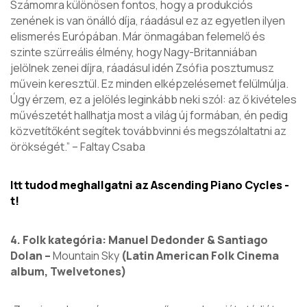
Számomra különösen fontos, hogy a produkciós
zenének is van önálló díja, ráadásul ez az egyetlen ilyen
elismerés Európában. Már önmagában felemelő és
szinte szürreális élmény, hogy Nagy-Britanniában
jelölnek zenei díjra, ráadásul idén Zsófia posztumusz
művein keresztül. Ez minden elképzelésemet felülmúlja.
Úgy érzem, ez a jelölés leginkább neki szól: az ő kivételes
művészetét hallhatja most a világ új formában, én pedig
közvetítőként segítek továbbvinni és megszólaltatni az
örökségét.”
– Faltay Csaba
Itt tudod meghallgatni az Ascending Piano Cycles -
t!
4. Folk kategória: Manuel Dedonder & Santiago
Dolan –
Mountain Sky
(Latin American Folk Cinema
album, Twelvetones)