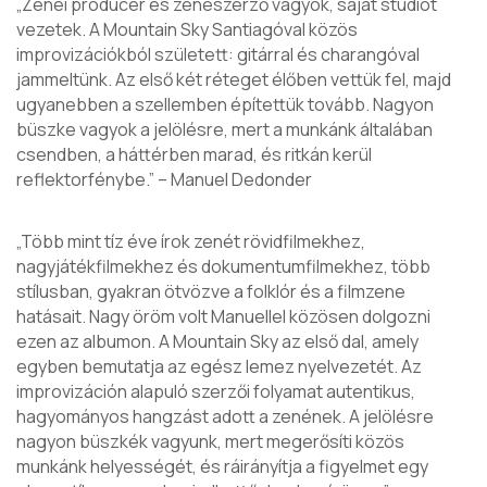
„Zenei producer és zeneszerző vagyok, saját stúdiót
vezetek. A Mountain Sky Santiagóval közös
improvizációkból született: gitárral és charangóval
jammeltünk. Az első két réteget élőben vettük fel, majd
ugyanebben a szellemben építettük tovább. Nagyon
büszke vagyok a jelölésre, mert a munkánk általában
csendben, a háttérben marad, és ritkán kerül
reflektorfénybe.”
– Manuel Dedonder
„Több mint tíz éve írok zenét rövidfilmekhez,
nagyjátékfilmekhez és dokumentumfilmekhez, több
stílusban, gyakran ötvözve a folklór és a filmzene
hatásait. Nagy öröm volt Manuellel közösen dolgozni
ezen az albumon. A Mountain Sky az első dal, amely
egyben bemutatja az egész lemez nyelvezetét. Az
improvizáción alapuló szerzői folyamat autentikus,
hagyományos hangzást adott a zenének. A jelölésre
nagyon büszkék vagyunk, mert megerősíti közös
munkánk helyességét, és ráirányítja a figyelmet egy