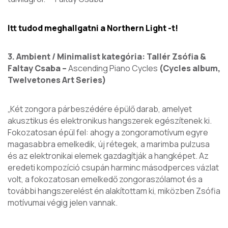
Itt tudod meghallgatni a Northern Light -t!
3. Ambient / Minimalist kategória: Tallér Zsófia &
Faltay Csaba –
Ascending Piano Cycles
(Cycles album,
Twelvetones Art Series)
„Két zongora párbeszédére épülő darab, amelyet
akusztikus és elektronikus hangszerek egészítenek ki.
Fokozatosan épül fel: ahogy a zongoramotívum egyre
magasabbra emelkedik, új rétegek, a marimba pulzusa
és az elektronikai elemek gazdagítják a hangképet. Az
eredeti kompozíció csupán harminc másodperces vázlat
volt, a fokozatosan emelkedő zongoraszólamot és a
további hangszerelést én alakítottam ki, miközben Zsófia
motívumai végig jelen vannak.