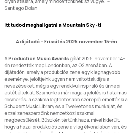
olyan stílusra, amely mindkettőnknek szívügye.”
–
Santiago Dolan
Itt tudod meghallgatni a Mountain Sky
-t!
A díjátadó – Frissítés 2025.november 15-én
A
Production Music Awards
gálát 2025. november 14-
én rendezték meg Londonban, az O2 Arénában. A
díjátadón, amely a produkciós zene egyik legnagyobb
eseménye, jelöltjeink ugyan nem váltották díjra a
nevezéseket, mégis egy rendkívül inspiráló és ünnepi
estét éltek át. Számunkra már maga a jelölés is hatalmas
elismerés: a szakma legfontosabb szereplői emelték ki a
Schubert Music Library és a Twelvetones munkáját, és
ezzel zeneszerzőink nemzetközi szakmai
megbecsülését. Büszkén tértünk haza, mivel kiderült,
hogy a hazai produkciós zene a világ élvonalában van, és