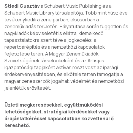
Stiedl Gusztáv
a Schubert Music Publishing és a
Schubert Music Library társalapítója. Több mint húsz éve
tevékenykedik a zeneiparban, elsősorban a
zeneműkiadás területén. Pályafutása során független és
nagykiadók képviseletét is ellátta, kiemelkedő
tapasztalatokra szert téve a jogkezelés, a
repertoárépítés és a nemzetközi kapcsolatok
fejlesztése terén. A Magyar Zeneműkiadók
Szövetségének társelnökeként és az Artisjus
igazgatósági tagjaként aktívan részt vesz az iparági
érdekérvényesítésben, és elkötelezetten támogatja a
magyar zeneszerzők jogainak védelmét és nemzetközi
jelenlétük erősítését.
Üzleti megkeresésekkel, együttműködési
lehetőségekkel, stratégiai kérdésekkel vagy
árajánlatkéréssel kapcsolatban közvetlenül ő
kereshető.