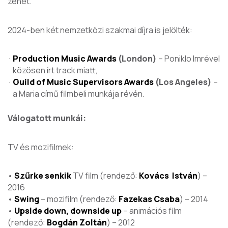
zenét.
2024-ben két nemzetközi szakmai díjra is jelölték:
Production Music Awards
(London)
– Poniklo Imrével
közösen írt track miatt,
Guild of Music Supervisors Awards
(Los Angeles)
–
a
Maria
című filmbeli munkája révén.
Válogatott munkái:
TV és mozifilmek:
•
Szűrke senkik
TV film (rendező:
Kovács István
) –
2016
•
Swing
– mozifilm (rendező:
Fazekas Csaba
) – 2014
•
Upside down, downside up
– animációs film
(rendező:
Bogdán Zoltán
) – 2012