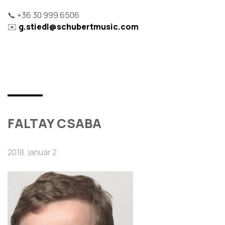
📞 +36 30 999 6506
✉️
g.stiedl@schubertmusic.com
FALTAY CSABA
2018. január 2.