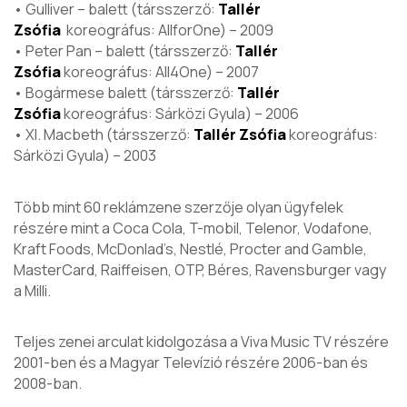
• Gulliver – balett (társszerző:
Tallér
Zsófia
koreográfus: AllforOne) – 2009
• Peter Pan – balett (társszerző:
Tallér
Zsófia
koreográfus: All4One) – 2007
• Bogármese balett (társszerző:
Tallér
Zsófia
koreográfus: Sárközi Gyula) – 2006
• XI. Macbeth (társszerző:
Tallér
Zsófia
koreográfus:
Sárközi Gyula) – 2003
Több mint 60 reklámzene szerzője olyan ügyfelek
részére mint a Coca Cola, T-mobil, Telenor, Vodafone,
Kraft Foods, McDonlad’s, Nestlé, Procter and Gamble,
MasterCard, Raiffeisen, OTP, Béres, Ravensburger vagy
a Milli.
Teljes zenei arculat kidolgozása a Viva Music TV részére
2001-ben és a Magyar Televízió részére 2006-ban és
2008-ban.