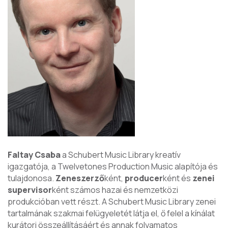
Faltay Csaba
a Schubert Music Library kreatív
igazgatója, a Twelvetones Production Music alapítója és
tulajdonosa.
Zeneszerző
ként,
producer
ként és
zenei
supervisor
ként számos hazai és nemzetközi
produkcióban vett részt. A Schubert Music Library zenei
tartalmának szakmai felügyeletét látja el, ő felel a kínálat
kurátori összeállításáért és annak folyamatos