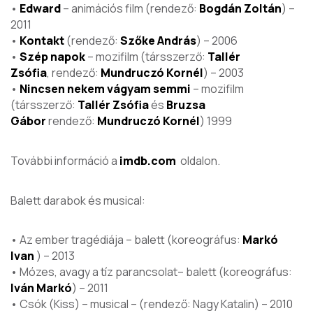
•
Edward
– animációs film (rendező:
Bogdán Zoltán
) –
2011
•
Kontakt
(rendező:
Szőke András
) – 2006
•
Szép napok
– mozifilm (társszerző:
Tallér
Zsófia
, rendező:
Mundruczó Kornél
) – 2003
•
Nincsen nekem vágyam semmi
– mozifilm
(társszerző:
Tallér
Zsófia
és
Bruzsa
Gábor
rendező:
Mundruczó Kornél
) 1999
További információ a
imdb.com
oldalon.
Balett darabok és musical:
• Az ember tragédiája – balett (koreográfus:
Markó
Ivan
) – 2013
• Mózes, avagy a tíz parancsolat– balett (koreográfus:
Iván Markó
) – 2011
• Csók (Kiss) – musical – (rendező: Nagy Katalin) – 2010