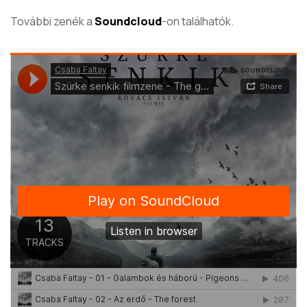
További zenék a
Soundcloud
-on találhatók.