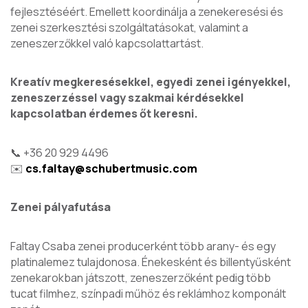
fejlesztéséért. Emellett koordinálja a zenekeresési és
zenei szerkesztési szolgáltatásokat, valamint a
zeneszerzőkkel való kapcsolattartást.
Kreatív megkeresésekkel, egyedi zenei igényekkel,
zeneszerzéssel vagy szakmai kérdésekkel
kapcsolatban érdemes őt keresni.
📞 +36 20 929 4496
✉️
cs.faltay@schubertmusic.com
Zenei pályafutása
Faltay Csaba zenei producerként több arany- és egy
platinalemez tulajdonosa. Énekesként és billentyűsként
zenekarokban játszott, zeneszerzőként pedig több
tucat filmhez, színpadi műhöz és reklámhoz komponált