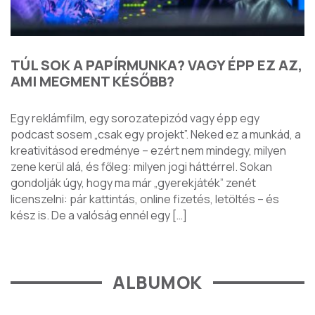
TÚL SOK A PAPÍRMUNKA? VAGY ÉPP EZ AZ,
AMI MEGMENT KÉSŐBB?
Egy reklámfilm, egy sorozatepizód vagy épp egy
podcast sosem „csak egy projekt”. Neked ez a munkád, a
kreativitásod eredménye – ezért nem mindegy, milyen
zene kerül alá, és főleg: milyen jogi háttérrel. Sokan
gondolják úgy, hogy ma már „gyerekjáték” zenét
licenszelni: pár kattintás, online fizetés, letöltés – és
kész is. De a valóság ennél egy […]
ALBUMOK