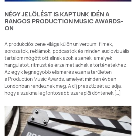
NÉGY JELÖLÉST IS KAPTUNK IDÉN A
RANGOS PRODUCTION MUSIC AWARDS-
ON
A produkciós zene világa külön univerzum: filmek,
sorozatok, reklámok, podcastok és minden audiovizuális
tartalom mögött ott állnak azok a zenék, amelyek
hangulatot, ritmust és érzelmet adnak a történetekhez.
Az egyik legnagyobb elismerés ezen a területen
a Production Music Awards, amelyet minden évben
Londonban rendeznek meg. A díj presztízsét az adja,
hogy a szakma legfontosabb szereplői döntenek […]