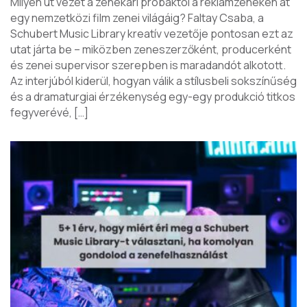
Milyen út vezet a zenekari próbáktól a reklámzenéken át
egy nemzetközi film zenei világáig? Faltay Csaba, a
Schubert Music Library kreatív vezetője pontosan ezt az
utat járta be – miközben zeneszerzőként, producerként
és zenei supervisor szerepben is maradandót alkotott.
Az interjúból kiderül, hogyan válik a stílusbeli sokszínűség
és a dramaturgiai érzékenység egy-egy produkció titkos
fegyverévé, […]