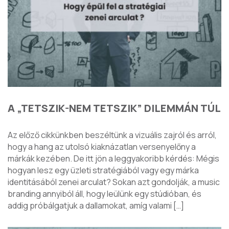
A „TETSZIK-NEM TETSZIK” DILEMMÁN TÚL
Az előző cikkünkben beszéltünk a vizuális zajról és arról,
hogy a hang az utolsó kiaknázatlan versenyelőny a
márkák kezében. De itt jön a leggyakoribb kérdés: Mégis
hogyan lesz egy üzleti stratégiából vagy egy márka
identitásából zenei arculat? Sokan azt gondolják, a music
branding annyiból áll, hogy leülünk egy stúdióban, és
addig próbálgatjuk a dallamokat, amíg valami […]