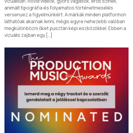
vizuálisan. Rövid videók, gyors vágások, erős színek,
animált tipográfia és folyamatos történetmesélés
versenyez a figyelmünkért. A márkák minden platformon
láthatóak akarnak lenni, mégis egyre nehezebb valóban
megkülönbözni őket pusztán képi eszközökkel. Ebben a
vizuális zajban egy […]