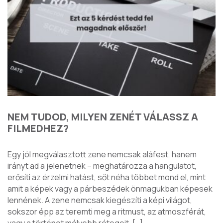
NEM TUDOD, MILYEN ZENÉT VÁLASSZ A
FILMEDHEZ?
Egy jól megválasztott zene nemcsak aláfest, hanem
irányt ad a jelenetnek – meghatározza a hangulatot,
erősíti az érzelmi hatást, sőt néha többet mond el, mint
amit a képek vagy a párbeszédek önmagukban képesek
lennének. A zene nemcsak kiegészíti a képi világot,
sokszor épp az teremti meg a ritmust, az atmoszférát,
vagy a történet mélyebb rétegeit. […]