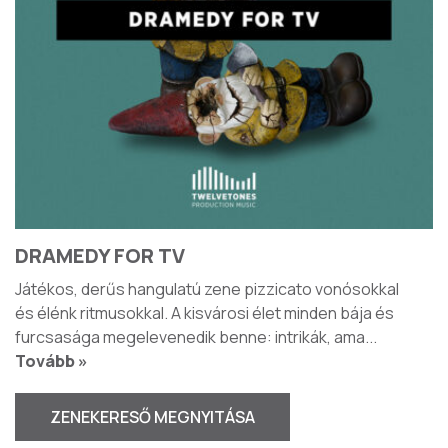
DRAMEDY FOR TV
Játékos, derűs hangulatú zene pizzicato vonósokkal
és élénk ritmusokkal. A kisvárosi élet minden bája és
furcsasága megelevenedik benne: intrikák, ama
...
Tovább »
ZENEKERESŐ MEGNYITÁSA