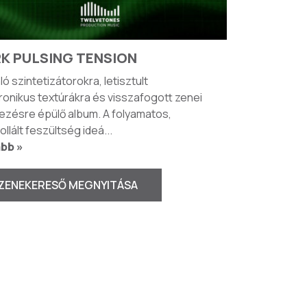
K PULSING TENSION
ló szintetizátorokra, letisztult
ronikus textúrákra és visszafogott zenei
ezésre épülő album. A folyamatos,
ollált feszültség ideá
...
bb »
ZENEKERESŐ MEGNYITÁSA