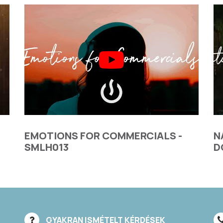
EMOTIONS FOR COMMERCIALS -
N
SMLH013
D
GYAKRAN ISMÉTELT KÉRDÉSEK