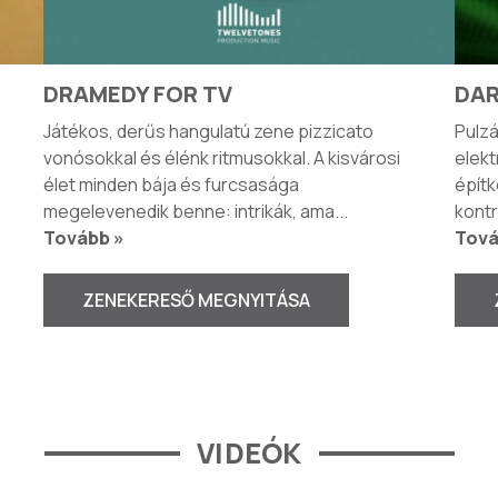
DRAMEDY FOR TV
DAR
Játékos, derűs hangulatú zene pizzicato
Pulzá
vonósokkal és élénk ritmusokkal. A kisvárosi
elekt
élet minden bája és furcsasága
építk
megelevenedik benne: intrikák, ama
...
kontr
Tovább »
Tová
ZENEKERESŐ MEGNYITÁSA
VIDEÓK