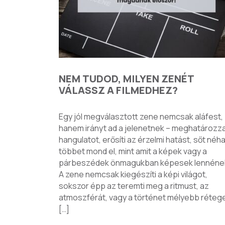
NEM TUDOD, MILYEN ZENÉT
VÁLASSZ A FILMEDHEZ?
Egy jól megválasztott zene nemcsak aláfest,
hanem irányt ad a jelenetnek – meghatározza
hangulatot, erősíti az érzelmi hatást, sőt néh
többet mond el, mint amit a képek vagy a
párbeszédek önmagukban képesek lennéne
A zene nemcsak kiegészíti a képi világot,
sokszor épp az teremti meg a ritmust, az
atmoszférát, vagy a történet mélyebb rétege
[…]