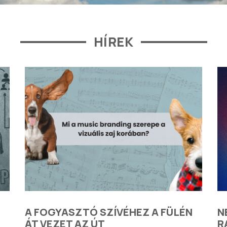
HÍREK
A FOGYASZTÓ SZÍVÉHEZ A FÜLÉN
N
ÁT VEZET AZ ÚT
R