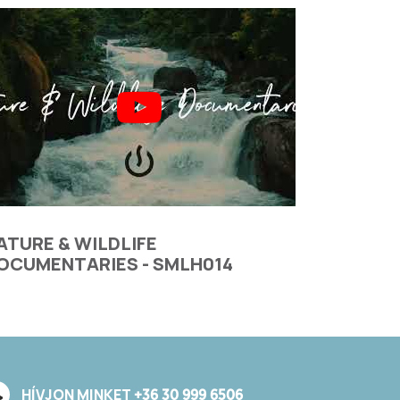
ATURE & WILDLIFE
OCUMENTARIES - SMLH014
HÍVJON MINKET
+36 30 999 6506