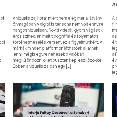
A
ról
A vizuális zaj kora: miért nem elég már a látvány
A 
önmagában A digitális tér soha nem volt ennyire
fi
hangos vizuálisan. Rövid videók, gyors vágások,
mi
erős színek, animált tipográfia és folyamatos
az
ból
történetmesélés versenyez a figyelmünkért. A
ér
márkák minden platformon láthatóak akarnak
le
lenni, mégis egyre nehezebb valóban
a 
,
megkülönbözni őket pusztán képi eszközökkel.
év
Ebben a vizuális zajban egy […]
pr
le