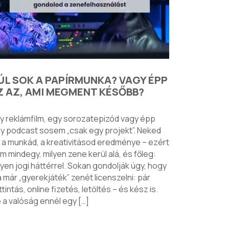
ÚL SOK A PAPÍRMUNKA? VAGY ÉPP
Z AZ, AMI MEGMENT KÉSŐBB?
y reklámfilm, egy sorozatepizód vagy épp
y podcast sosem „csak egy projekt”. Neked
 a munkád, a kreativitásod eredménye – ezért
m mindegy, milyen zene kerül alá, és főleg:
lyen jogi háttérrel. Sokan gondolják úgy, hogy
 már „gyerekjáték” zenét licenszelni: pár
ttintás, online fizetés, letöltés – és kész is.
 a valóság ennél egy […]