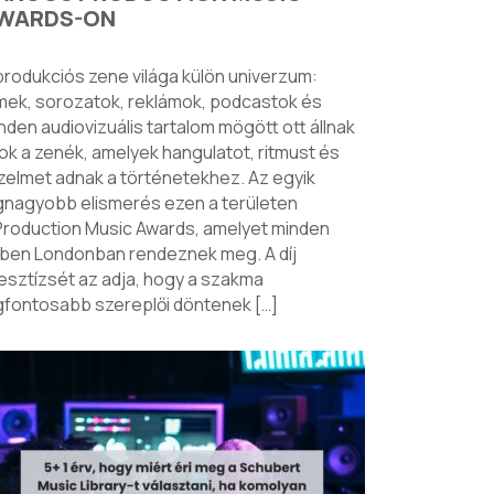
WARDS-ON
produkciós zene világa külön univerzum:
lmek, sorozatok, reklámok, podcastok és
nden audiovizuális tartalom mögött ott állnak
ok a zenék, amelyek hangulatot, ritmust és
zelmet adnak a történetekhez. Az egyik
gnagyobb elismerés ezen a területen
Production Music Awards, amelyet minden
ben Londonban rendeznek meg. A díj
esztízsét az adja, hogy a szakma
gfontosabb szereplői döntenek […]