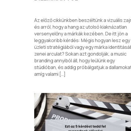
Az előző cikkünkben beszéltünk a vizuális zaj
és arról, hogy a hang az utolsó kiaknázatlan
versenyelőny a márkák kezében. De itt jön a
leggyakoribb kérdés: Mégis hogyan lesz egy
üzleti stratégiából vagy egy márka identitásá
zenei arculat? Sokan azt gondolják, a music
branding annyiból áll, hogy leülünk egy
stúdióban, és addig próbálgatjuk a dallamokat
amíg valami […]