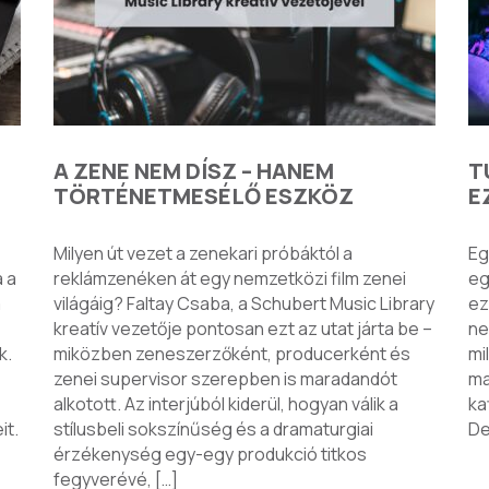
A ZENE NEM DÍSZ – HANEM
T
TÖRTÉNETMESÉLŐ ESZKÖZ
E
Milyen út vezet a zenekari próbáktól a
Eg
 a
reklámzenéken át egy nemzetközi film zenei
eg
a
világáig? Faltay Csaba, a Schubert Music Library
ez
kreatív vezetője pontosan ezt az utat járta be –
ne
k.
miközben zeneszerzőként, producerként és
mi
zenei supervisor szerepben is maradandót
ma
alkotott. Az interjúból kiderül, hogyan válik a
ka
it.
stílusbeli sokszínűség és a dramaturgiai
De
érzékenység egy-egy produkció titkos
fegyverévé, […]