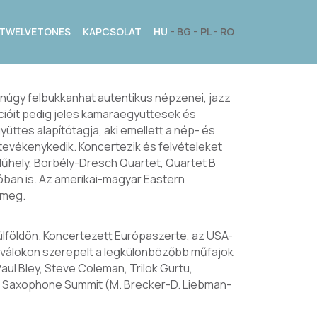
TWELVETONES
KAPCSOLAT
HU
BG
PL
RO
yanúgy felbukkanhat autentikus népzenei, jazz
cióit pedig jeles kamaraegyüttesek és
üttes alapítótagja, aki emellett a nép- és
 tevékenykedik. Koncertezik és felvételeket
 Műhely, Borbély-Dresch Quartet, Quartet B
uóban is. Az amerikai-magyar Eastern
 meg.
lföldön. Koncertezett Európaszerte, az USA-
tiválokon szerepelt a legkülönbözőbb műfajok
 Paul Bley, Steve Coleman, Trilok Gurtu,
, Saxophone Summit (M. Brecker-D. Liebman-