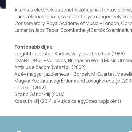
A tanítás életének és zenefilozófiájának fontos elem
Tanszékének tanára, s emellett olyan rangos helyeken 
Conservatory, Royal Academy of Music – London, Conse
Lamantin Jazz Tábor, Szombathelyi Bartók Szemináriu
Fontosabb díjak:
Legjobb szólista – Karlovy Vary Jazzfesztivál (1988)
eMeRTON díj – Vujicsics, Hungarian World Music Orche
Artisjus előadóművészi díj (2002)
Az év magyar jazzlemeze – Borbély M. Quartet „Meselia 
Magyar Köztársasági Érdemrend Lovagkeresztje (200
Liszt-díj (2012)
Szabó Gábor-díj (2014)
Kossuth-díj (2014, a Vujicsics együttes tagjaként)