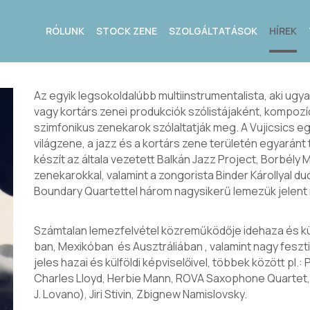
RÓLUNK
STOCK ZENE
SZOLGÁLTATÁSOK
HÍREK
Az egyik legsokoldalúbb multiinstrumentalista, aki ug
vagy kortárs zenei produkciók szólistájaként, kompozí
szimfonikus zenekarok szólaltatják meg. A Vujicsics egy
világzene, a jazz és a kortárs zene területén egyaránt
készít az általa vezetett Balkán Jazz Project, Borbély
zenekarokkal, valamint a zongorista Binder Károllyal d
Boundary Quartettel három nagysikerű lemezük jelent
Számtalan lemezfelvétel közreműködője idehaza és kü
ban, Mexikóban és Ausztráliában , valamint nagy fesz
jeles hazai és külföldi képviselőivel, többek között pl.:
Charles Lloyd, Herbie Mann, ROVA Saxophone Quartet
J. Lovano), Jiri Stivin, Zbignew Namislovsky.