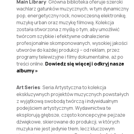
Main Library
:
Główna biblioteka oferuje szeroki
wachlarz gatunków muzycznych, w tym dynamiczny
pop, energetyczny rock, nowoczesną elektronikę,
muzykę urban oraz muzykę filmową. Kolekcja
została stworzona z myślą o tym, aby umożliwić
twórcom szybkie i efektywne odnalezienie
profesjonalnie skomponowanych, wysokiej jakości
utworów do każdej produkcji – od reklam, przez
programy telewizyjne i filmy dokumentalne, aż po
treści online.
Dowiedz się więcej i odkryj nasze
albumy »
Art Series
: Seria Artystyczna to kolekcja
ekskluzywnych projektów muzycznych powstałych
z wyjątkową swobodą twórczą i indywidualnym
podejściem artystycznym. Wydawnictwa te
eksplorują głębsze, często koncepcyjne pejzaże
dźwiękowe, skierowane do produkcji, w których
muzyka nie jest jedynie tłem, lecz kluczowym