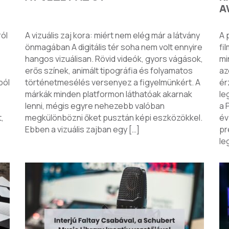
A
ról
A vizuális zaj kora: miért nem elég már a látvány
A 
önmagában A digitális tér soha nem volt ennyire
fi
hangos vizuálisan. Rövid videók, gyors vágások,
mi
erős színek, animált tipográfia és folyamatos
az
ból
történetmesélés versenyez a figyelmünkért. A
ér
márkák minden platformon láthatóak akarnak
le
lenni, mégis egyre nehezebb valóban
a 
,
megkülönbözni őket pusztán képi eszközökkel.
év
Ebben a vizuális zajban egy […]
pr
le