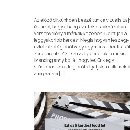
Az előző cikkünkben beszéltünk a vizuális zaj
és arról, hogy a hang az utolsó kiaknázatlan
versenyelőny a márkák kezében. De itt jön a
leggyakoribb kérdés: Mégis hogyan lesz egy
üzleti stratégiából vagy egy márka identitásá
zenei arculat? Sokan azt gondolják, a music
branding annyiból áll, hogy leülünk egy
stúdióban, és addig próbálgatjuk a dallamokat
amíg valami […]