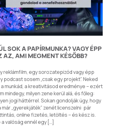
ÚL SOK A PAPÍRMUNKA? VAGY ÉPP
Z AZ, AMI MEGMENT KÉSŐBB?
y reklámfilm, egy sorozatepizód vagy épp
y podcast sosem „csak egy projekt”. Neked
 a munkád, a kreativitásod eredménye – ezért
m mindegy, milyen zene kerül alá, és főleg:
lyen jogi háttérrel. Sokan gondolják úgy, hogy
 már „gyerekjáték” zenét licenszelni: pár
ttintás, online fizetés, letöltés – és kész is.
 a valóság ennél egy […]