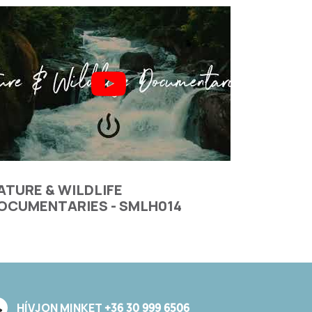
ATURE & WILDLIFE
OCUMENTARIES - SMLH014
HÍVJON MINKET
+36 30 999 6506