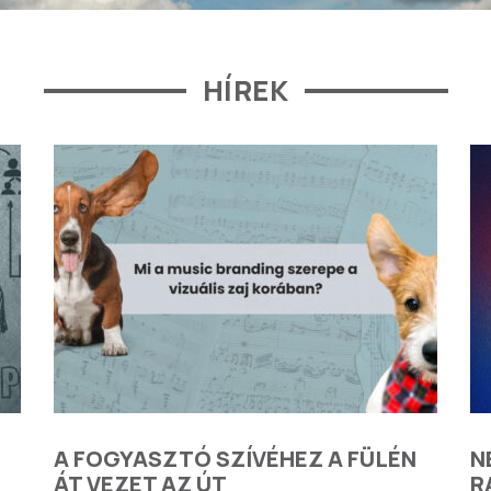
HÍREK
A FOGYASZTÓ SZÍVÉHEZ A FÜLÉN
N
ÁT VEZET AZ ÚT
R