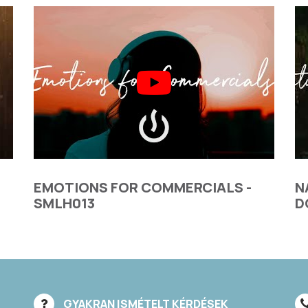
EMOTIONS FOR COMMERCIALS -
N
SMLH013
D
GYAKRAN ISMÉTELT KÉRDÉSEK