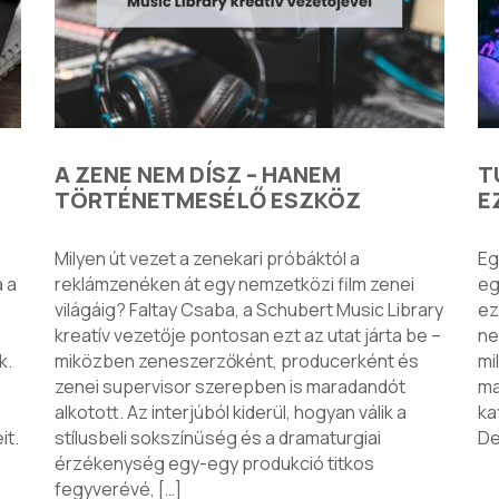
A ZENE NEM DÍSZ – HANEM
T
TÖRTÉNETMESÉLŐ ESZKÖZ
E
Milyen út vezet a zenekari próbáktól a
Eg
 a
reklámzenéken át egy nemzetközi film zenei
eg
a
világáig? Faltay Csaba, a Schubert Music Library
ez
kreatív vezetője pontosan ezt az utat járta be –
ne
k.
miközben zeneszerzőként, producerként és
mi
zenei supervisor szerepben is maradandót
ma
alkotott. Az interjúból kiderül, hogyan válik a
ka
it.
stílusbeli sokszínűség és a dramaturgiai
De
érzékenység egy-egy produkció titkos
fegyverévé, […]