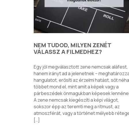
NEM TUDOD, MILYEN ZENÉT
VÁLASSZ A FILMEDHEZ?
Egy jól megválasztott zene nemcsak aláfest,
hanem irányt ad a jelenetnek – meghatározza
hangulatot, erősíti az érzelmi hatást, sőt néh
többet mond el, mint amit a képek vagy a
párbeszédek önmagukban képesek lennéne
A zene nemcsak kiegészíti a képi világot,
sokszor épp az teremti meg a ritmust, az
atmoszférát, vagy a történet mélyebb rétege
[…]