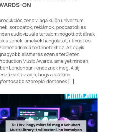
WARDS-ON
produkciós zene világa külön univerzum:
lmek, sorozatok, reklámok, podcastok és
nden audiovizuális tartalom mögött ott állnak
ok a zenék, amelyek hangulatot, ritmust és
zelmet adnak a történetekhez. Az egyik
gnagyobb elismerés ezen a területen
Production Music Awards, amelyet minden
ben Londonban rendeznek meg. A díj
esztízsét az adja, hogy a szakma
gfontosabb szereplői döntenek […]