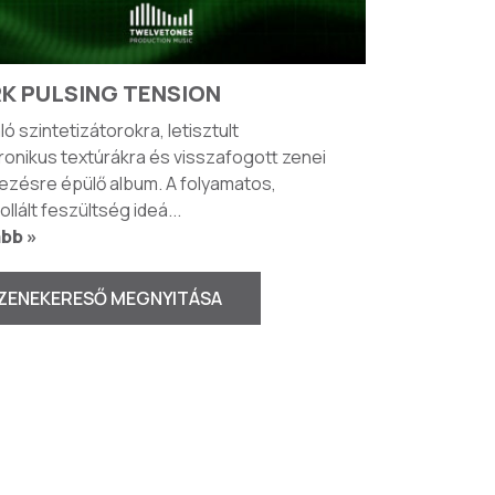
K PULSING TENSION
ló szintetizátorokra, letisztult
ronikus textúrákra és visszafogott zenei
ezésre épülő album. A folyamatos,
ollált feszültség ideá
...
bb »
ZENEKERESŐ MEGNYITÁSA