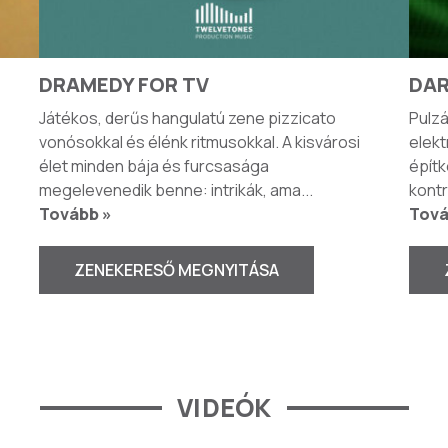
DRAMEDY FOR TV
DAR
Játékos, derűs hangulatú zene pizzicato
Pulzá
vonósokkal és élénk ritmusokkal. A kisvárosi
elekt
élet minden bája és furcsasága
építk
megelevenedik benne: intrikák, ama
...
kontr
Tovább »
Tová
ZENEKERESŐ MEGNYITÁSA
VIDEÓK