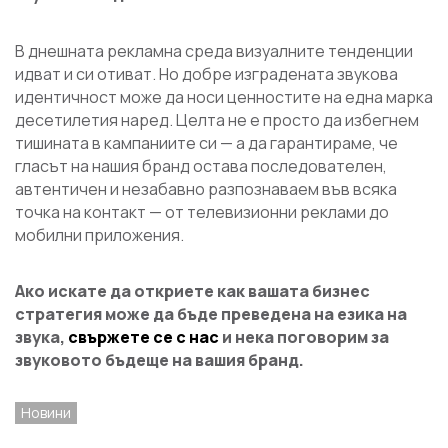
В днешната рекламна среда визуалните тенденции
идват и си отиват. Но добре изградената звукова
идентичност може да носи ценностите на една марка
десетилетия наред. Целта не е просто да избегнем
тишината в кампаниите си — а да гарантираме, че
гласът на нашия бранд остава последователен,
автентичен и незабавно разпознаваем във всяка
точка на контакт — от телевизионни реклами до
мобилни приложения.
Ако искате да откриете как вашата бизнес
стратегия може да бъде преведена на езика на
звука,
свържете се с нас
и нека поговорим за
звуковото бъдеще на вашия бранд.
Новини