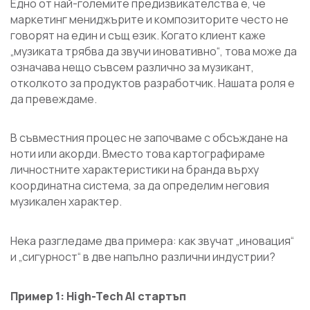
Едно от най-големите предизвикателства е, че
маркетинг мениджърите и композиторите често не
говорят на един и същ език. Когато клиент каже
„музиката трябва да звучи иновативно“, това може да
означава нещо съвсем различно за музикант,
отколкото за продуктов разработчик. Нашата роля е
да превеждаме.
В съвместния процес не започваме с обсъждане на
ноти или акорди. Вместо това картографираме
личностните характеристики на бранда върху
координатна система, за да определим неговия
музикален характер.
Нека разгледаме два примера: как звучат „иновация“
и „сигурност“ в две напълно различни индустрии?
Пример 1: High-Tech AI стартъп