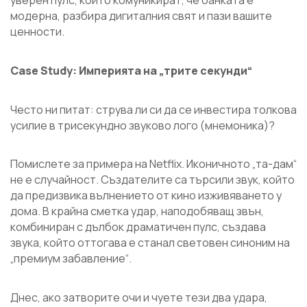
уверен пулс, които комуникират, че банката е
модерна, разбира дигиталния свят и пази вашите
ценности.
Case Study
: Империята на „трите секунди“
Често ни питат: струва ли си да се инвестира толкова
усилие в трисекундно звуково лого (мнемоника)?
Помислете за примера на Netflix. Иконичното „та-дам“
не е случайност. Създателите са търсили звук, който
да предизвика вълнението от кино изживяването у
дома. В крайна сметка удар, наподобяващ звън,
комбиниран с дълбок драматичен пулс, създава
звука, който оттогава е станал световен синоним на
„премиум забавление“.
Днес, ако затворите очи и чуете тези два удара,