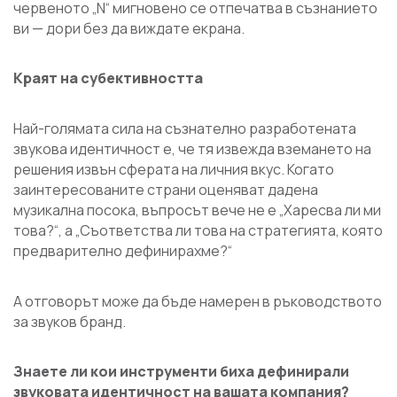
червеното „N“ мигновено се отпечатва в съзнанието
ви — дори без да виждате екрана.
Краят на субективността
Най-голямата сила на съзнателно разработената
звукова идентичност е, че тя извежда вземането на
решения извън сферата на личния вкус. Когато
заинтересованите страни оценяват дадена
музикална посока, въпросът вече не е
„Харесва ли ми
това?“,
а „
Съответства ли това на стратегията, която
предварително дефинирахме?“
А отговорът може да бъде намерен в ръководството
за звуков бранд.
Знаете ли кои инструменти биха дефинирали
звуковата идентичност на вашата компания?