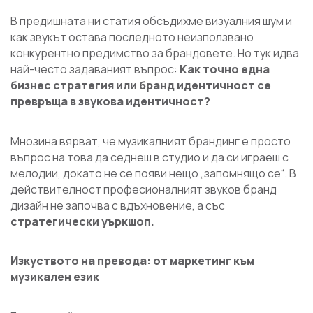
В предишната ни статия обсъдихме визуалния шум и
как звукът остава последното неизползвано
конкурентно предимство за брандовете. Но тук идва
най-често задаваният въпрос:
Kак точно една
бизнес стратегия или бранд идентичност се
превръща в звукова идентичност?
Мнозина вярват, че музикалният брандинг е просто
въпрос на това да седнеш в студио и да си играеш с
мелодии, докато не се появи нещо „запомнящо се“. В
действителност професионалният звуков бранд
дизайн не започва с вдъхновение, а със
стратегически уъркшоп.
Изкуството на превода: от маркетинг към
музикален език