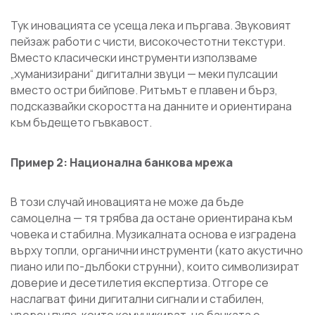
Тук иновацията се усеща лека и пъргава. Звуковият
пейзаж работи с чисти, високочестотни текстури.
Вместо класически инструменти използваме
„хуманизирани“ дигитални звуци — меки пулсации
вместо остри бийпове. Ритъмът е плавен и бърз,
подсказвайки скоростта на данните и ориентирана
към бъдещето гъвкавост.
Пример 2: Национална банкова мрежа
В този случай иновацията не може да бъде
самоцелна — тя трябва да остане ориентирана към
човека и стабилна. Музикалната основа е изградена
върху топли, органични инструменти (като акустично
пиано или по-дълбоки струнни), които символизират
доверие и десетилетия експертиза. Отгоре се
наслагват фини дигитални сигнали и стабилен,